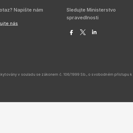
otaz? Napište nám
Sledujte Ministerstvo
spravedlnosti
ujte nás
skytovány v souladu se zákonem č. 106/1999 Sb., o svobodném přístupu k