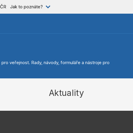
i ČR
Jak to poznáte?
 pro veřejnost. Rady, návody, formuláře a nástroje pro
Aktuality