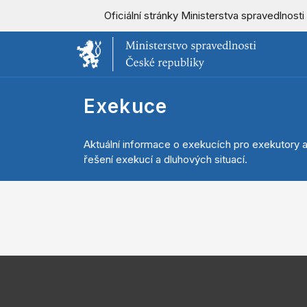
Oficiální stránky Ministerstva spravedlnost
Exekuce
Aktuální informace o exekucích pro exekutory a
řešení exekucí a dluhových situací.