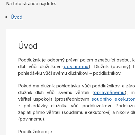
Na této stránce najdete:
Úvod
Úvod
Poddlužník je odborný právní pojem označující osobu, 
dluh vůči dlužníkovi (
povinnému
). Dlužník (povinný)
pohledávku vůči svému dlužníkovi – poddlužníkovi.
Pokud má dlužník pohledávku vůči poddlužníkovi a zár
dlužník dluh vůči svému věřiteli (
oprávněnému
), 
věřitel uspokojit (prostřednictvím
soudního exekutor
z pohledávky dlužníka vůči poddlužníkovi. Poddlužn
zaplatí přímo věřiteli (soudnímu exekutorovi) a nikoliv dl
(povinnému).
Poddlužníkem je