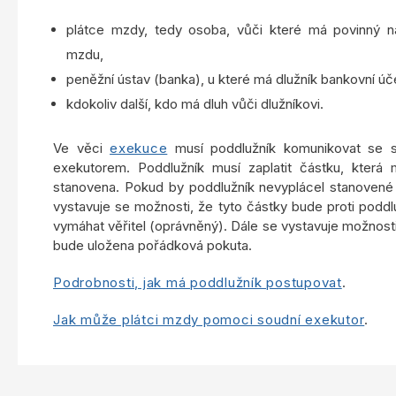
plátce mzdy, tedy osoba, vůči které má povinný n
mzdu,
peněžní ústav (banka), u které má dlužník bankovní úč
kdokoliv další, kdo má dluh vůči dlužníkovi.
Ve věci
exekuce
musí poddlužník komunikovat se 
exekutorem. Poddlužník musí zaplatit částku, která 
stanovena. Pokud by poddlužník nevyplácel stanovené 
vystavuje se možnosti, že tyto částky bude proti poddl
vymáhat věřitel (oprávněný). Dále se vystavuje možnost
bude uložena pořádková pokuta.
Podrobnosti, jak má poddlužník postupovat
.
Jak může plátci mzdy pomoci soudní exekutor
.