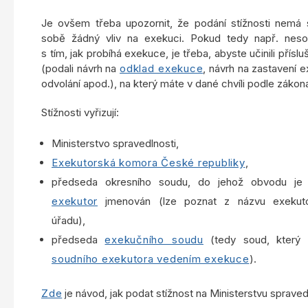
Je ovšem třeba upozornit, že podání stížnosti nemá
sobě žádný vliv na exekuci. Pokud tedy např. nesou
s tím, jak probíhá exekuce, je třeba, abyste učinili příslu
(podali návrh na
odklad exekuce
, návrh na zastavení 
odvolání apod.), na který máte v dané chvíli podle zákon
Stížnosti vyřizují:
Ministerstvo spravedlnosti,
Exekutorská komora České republiky
,
předseda okresního soudu, do jehož obvodu j
exekutor
jmenován (lze poznat z názvu exekut
úřadu),
předseda
exekučního soudu
(tedy soud, který
soudního exekutora vedením exekuce
).
Zde
je návod, jak podat stížnost na Ministerstvu spraved