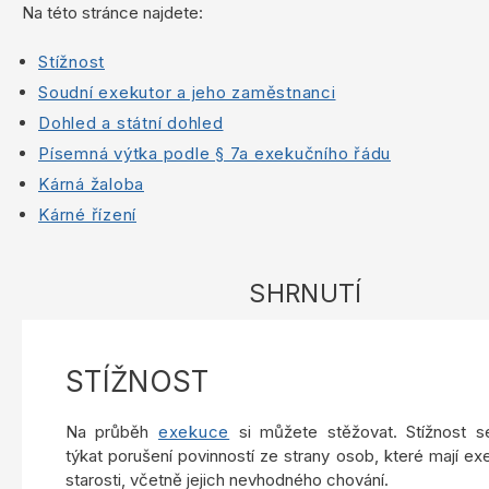
Na této stránce najdete:
Stížnost
Soudní exekutor a jeho zaměstnanci
Dohled a státní dohled
Písemná výtka podle § 7a exekučního řádu
Kárná žaloba
Kárné řízení
SHRNUTÍ
STÍŽNOST
Na průběh
exekuce
si můžete stěžovat. Stížnost 
týkat porušení povinností ze strany osob, které mají ex
starosti, včetně jejich nevhodného chování.