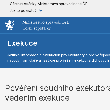
Oficiální stránky Ministerstva spravedlnosti ČR
Jak to poznáte?
Exekuce
Aktuální informace o exekucích pro exekutory a pro veřejnos
návody, formuláře a nástroje pro řešení exekucí a dluhových s
Pověření soudního exekutor
vedením exekuce